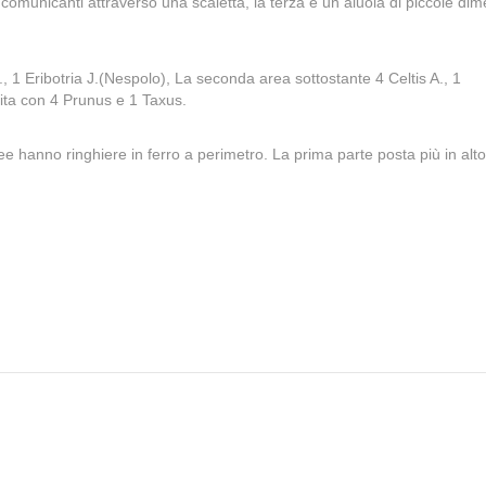
 due comunicanti attraverso una scaletta, la terza è un aiuola di piccole di
r., 1 Eribotria J.(Nespolo), La seconda area sottostante 4 Celtis A., 1
bita con 4 Prunus e 1 Taxus.
 hanno ringhiere in ferro a perimetro. La prima parte posta più in alto