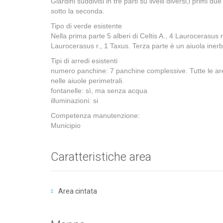
Giardini suddivisi in tre parti su livelli diversi,i primi
sotto la seconda.
Tipo di verde esistente
Nella prima parte 5 alberi di Celtis A., 4 Laurocerasus 
Laurocerasus r., 1 Taxus. Terza parte è un aiuola iner
Tipi di arredi esistenti
numero panchine: 7 panchine complessive. Tutte le aree
nelle aiuole perimetrali.
fontanelle: sì, ma senza acqua
illuminazioni: si
Competenza manutenzione:
Municipio
Caratteristiche area
Area cintata