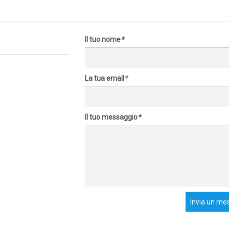
Il tuo nome
*
La tua email
*
Il tuo messaggio
*
Invia un me