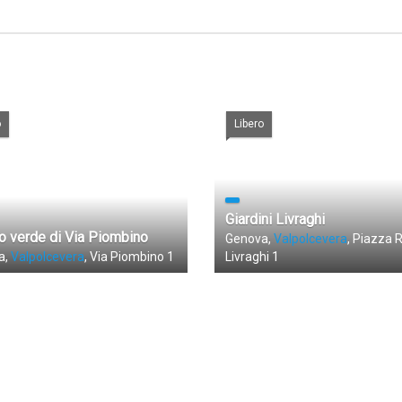
o
Libero
Giardini Livraghi
o verde di Via Piombino
Genova,
Valpolcevera
, Piazza 
a,
Valpolcevera
, Via Piombino 1
Livraghi 1