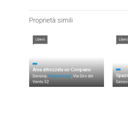
Proprietà simili
Libero
Liber
Area attrezzata ex-Compiano
Spazi
Genova,
Valpolcevera
, Via Giro del
Vento 52
Genov